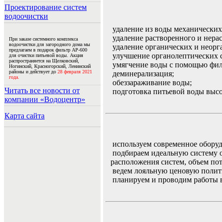
Проектирование систем
водоочистки
удаление из воды механических 
удаление растворенного и нерас
При заказе системного комплекса
водоочистки для загородного дома мы
удаление органических и неорг
предлагаем в подарок фильтр АР-600
улучшение органолептических с
для очистки питьевой воды. Акция
распространяется на Щелковский,
умягчение воды с помощью фил
Ногинский, Красногорский, Ленинский
районы и действует до
28 февраля 2021
деминерализация;
года.
обеззараживание воды;
Читать все новости от
подготовка питьевой воды высо
компании «Водоцентр»
Карта сайта
используем современное оборуд
подбираем идеальную систему о
расположения систем, объем по
ведем лояльную ценовую полити
планируем и проводим работы в