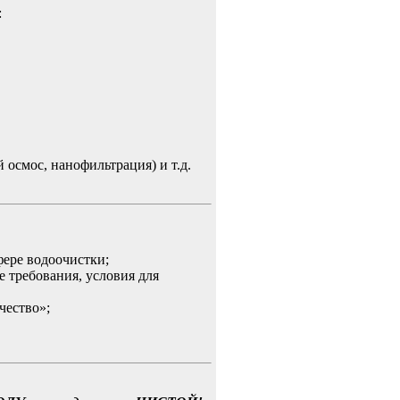
:
осмос, нанофильтрация) и т.д.
ере водоочистки;
 требования, условия для
чество»;